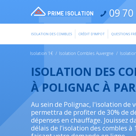
09 70 
PRIME ISOLATION
ISOLATION DES COMBLES
CRÉDIT D'IMPOT
QUESTIONS FR
Isolation 1€
/
Isolation Combles Auvergne
/
Isolati
ISOLATION DES C
À POLIGNAC À PAR
Au sein de Polignac, l'isolation de
permettra de profiter de 30% de d
dépenses en chauffage. Jouissez da
délais de l’isolation des combles à 