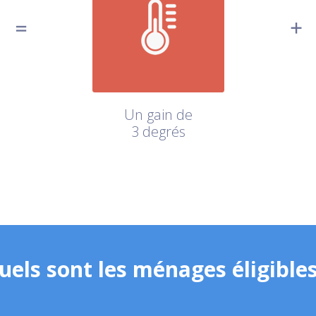
Un gain de
3 degrés
uels sont les ménages éligibles