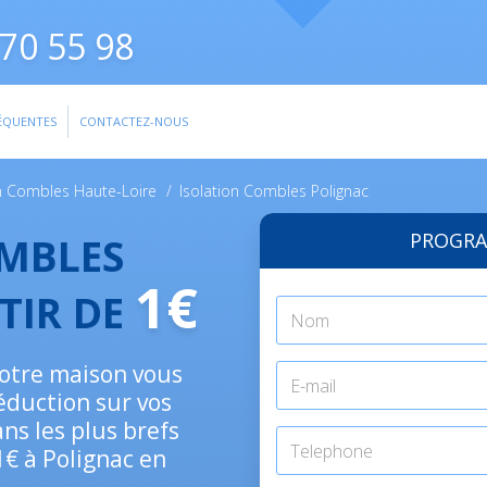
70 55 98
ÉQUENTES
CONTACTEZ-NOUS
on Combles Haute-Loire
/
Isolation Combles Polignac
PROGRA
OMBLES
1€
TIR DE
 votre maison vous
éduction sur vos
ns les plus brefs
1€ à Polignac en