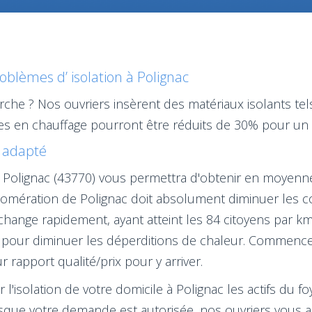
lèmes d’ isolation à Polignac
che ? Nos ouvriers insèrent des matériaux isolants te
es en chauffage pourront être réduits de 30% pour un t
t adapté
e à Polignac (43770) vous permettra d'obtenir en moyenn
lomération de Polignac doit absolument diminuer les c
change rapidement, ayant atteint les 84 citoyens par km²
pour diminuer les déperditions de chaleur. Commencer 
r rapport qualité/prix pour y arriver.
 l'isolation de votre domicile à Polignac les actifs du f
orsque votre demande est autorisée, nos ouvriers vous 