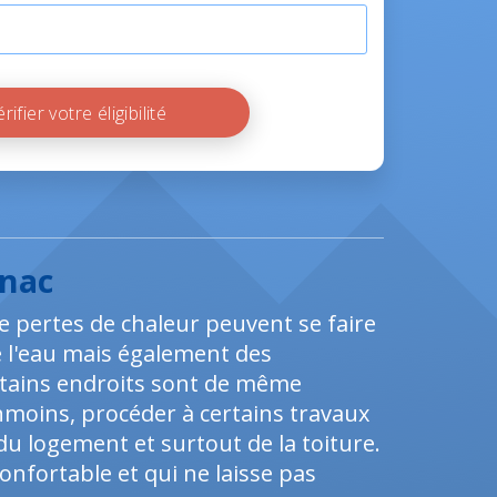
Vérifier votre éligibilité
gnac
pertes de chaleur peuvent se faire
 de l'eau mais également des
tains endroits sont de même
moins, procéder à certains travaux
du logement et surtout de la toiture.
nfortable et qui ne laisse pas