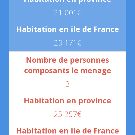
21 001€
29 171€
3
25 257€