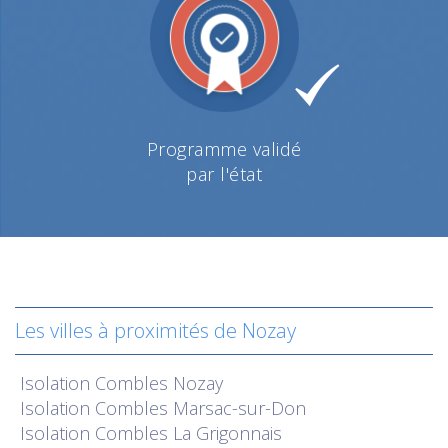
Programme validé
par l'état
Les villes à proximités de Nozay
Isolation
Combles Nozay
Isolation
Combles Marsac-sur-Don
Isolation
Combles La Grigonnais