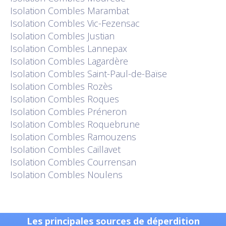
Isolation
Combles Marambat
Isolation
Combles Vic-Fezensac
Isolation
Combles Justian
Isolation
Combles Lannepax
Isolation
Combles Lagardère
Isolation
Combles Saint-Paul-de-Baïse
Isolation
Combles Rozès
Isolation
Combles Roques
Isolation
Combles Préneron
Isolation
Combles Roquebrune
Isolation
Combles Ramouzens
Isolation
Combles Caillavet
Isolation
Combles Courrensan
Isolation
Combles Noulens
Les principales sources de déperdition