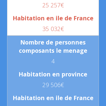
25 257€
35 032€
4
29 506€