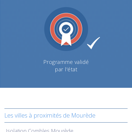
Programme validé
par l'état
Les villes à proximités de Mourède
Isolation
Combles Mourède