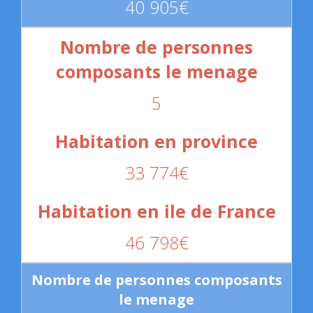
40 905€
5
33 774€
46 798€