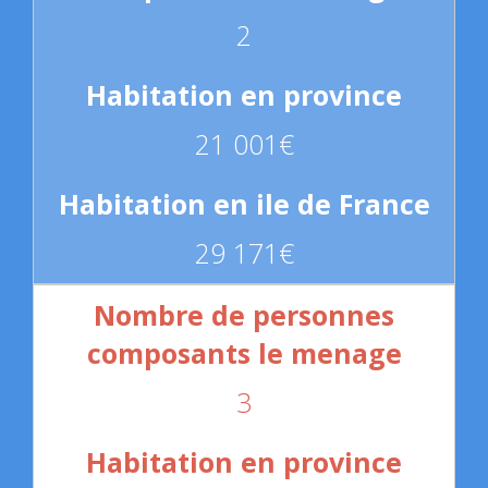
2
21 001€
29 171€
3