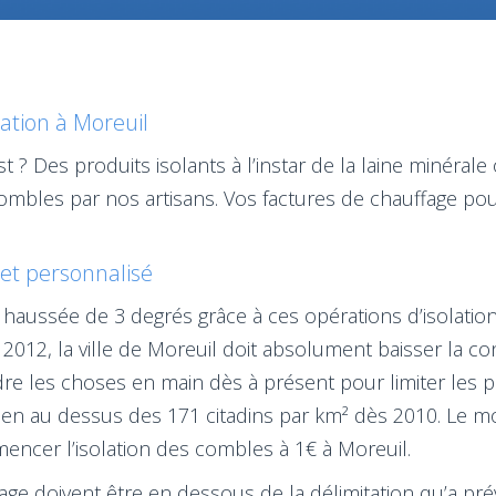
lation à Moreuil
st ? Des produits isolants à l’instar de la laine minéral
ombles par nos artisans. Vos factures de chauffage pou
s et personnalisé
haussée de 3 degrés grâce à ces opérations d’isolatio
 2012, la ville de Moreuil doit absolument baisser la 
rendre les choses en main dès à présent pour limiter le
en au dessus des 171 citadins par km² dès 2010. Le moy
mencer l’isolation des combles à 1€ à Moreuil.
e doivent être en dessous de la délimitation qu’a prévu 