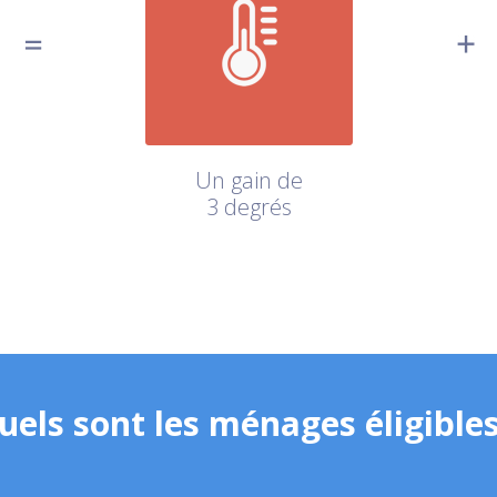
Un gain de
3 degrés
uels sont les ménages éligibles