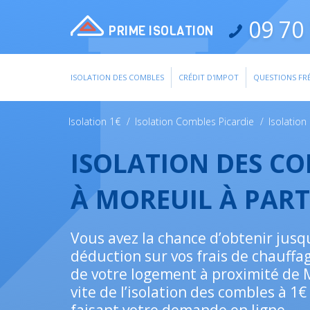
09 70 
PRIME ISOLATION
ISOLATION DES COMBLES
CRÉDIT D'IMPOT
QUESTIONS FR
Isolation 1€
/
Isolation Combles Picardie
/
Isolatio
ISOLATION DES C
À MOREUIL À PART
Vous avez la chance d’obtenir jusq
déduction sur vos frais de chauffag
de votre logement à proximité de M
vite de l’isolation des combles à 1