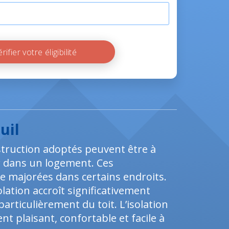
Vérifier votre éligibilité
uil
nstruction adoptés peuvent être à
r dans un logement. Ces
 majorées dans certains endroits.
lation accroît significativement
articulièrement du toit. L’isolation
 plaisant, confortable et facile à