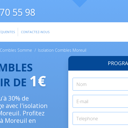
70 55 98
ÉQUENTES
CONTACTEZ-NOUS
n Combles Somme
/
Isolation Combles Moreuil
PROGRA
OMBLES
1€
IR DE
u’à 30% de
e avec l'isolation
oreuil. Profitez
€ à Moreuil en