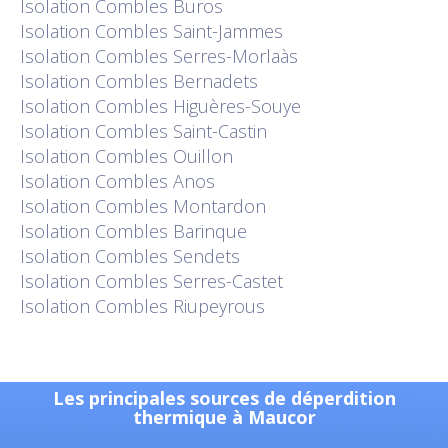
Isolation
Combles Buros
Isolation
Combles Saint-Jammes
Isolation
Combles Serres-Morlaàs
Isolation
Combles Bernadets
Isolation
Combles Higuères-Souye
Isolation
Combles Saint-Castin
Isolation
Combles Ouillon
Isolation
Combles Anos
Isolation
Combles Montardon
Isolation
Combles Barinque
Isolation
Combles Sendets
Isolation
Combles Serres-Castet
Isolation
Combles Riupeyrous
Les principales sources de déperdition
thermique à Maucor