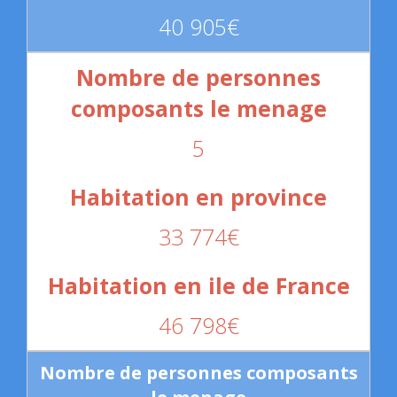
40 905€
5
33 774€
46 798€