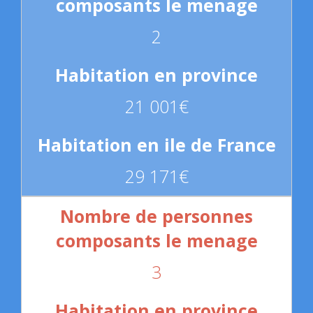
2
21 001€
29 171€
3