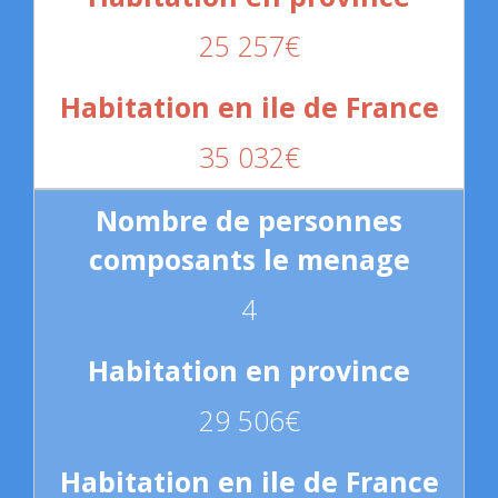
25 257€
35 032€
4
29 506€