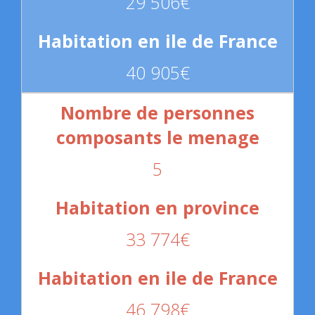
29 506€
40 905€
5
33 774€
46 798€