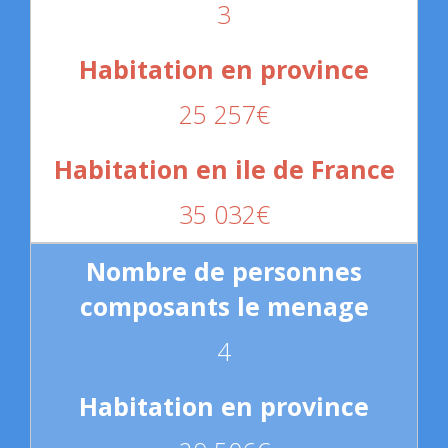
3
25 257€
35 032€
4