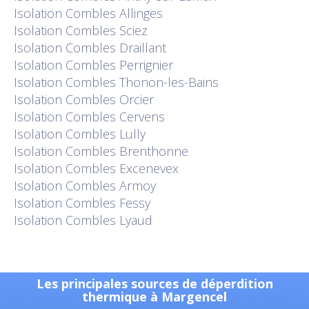
Isolation
Combles Allinges
Isolation
Combles Sciez
Isolation
Combles Draillant
Isolation
Combles Perrignier
Isolation
Combles Thonon-les-Bains
Isolation
Combles Orcier
Isolation
Combles Cervens
Isolation
Combles Lully
Isolation
Combles Brenthonne
Isolation
Combles Excenevex
Isolation
Combles Armoy
Isolation
Combles Fessy
Isolation
Combles Lyaud
Les principales sources de déperdition
thermique à Margencel