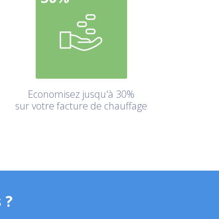
Economisez jusqu'à 30%
sur votre facture de chauffage
 ?