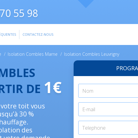
70 55 98
ÉQUENTES
CONTACTEZ-NOUS
e
/
Isolation Combles Marne
/
Isolation Combles Leuvrigny
PROGRA
OMBLES
1€
RTIR DE
 votre toit vous
jusqu’à 30 %
hauffage.
solation des