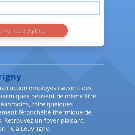
Vérifier votre éligibilité
rigny
construction employés causent des
s thermiques peuvent de même être
éanmoins, faire quelques
vement l’étanchéité thermique de
 Retrouvez un foyer plaisant,
ion 1€ à Leuvrigny.