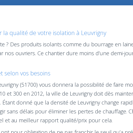
a qualité de votre isolation à Leuvrigny
ste ? Des produits isolants comme du bourrage en laine
r nos ouvriers. Ce chantier dure moins d’une demi-jou
 et selon vos besoins
euvrigny (51700) vous donnera la possibilité de faire 
0 et 300 en 2012, la ville de Leuvrigny doit dès mainte
Étant donné que la densité de Leuvrigny change rapide
gir sans délais pour éliminer les pertes de chauffage. Ch
l et au meilleur rapport qualité/prix pour cela.
ont pour obligation de ne pas franchir le seuil qu’a prév