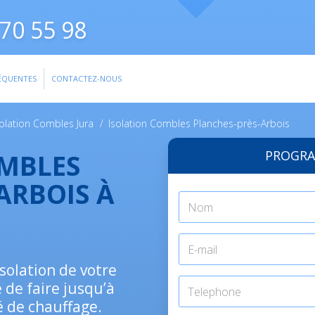
70 55 98
ÉQUENTES
CONTACTEZ-NOUS
solation Combles Jura
/
Isolation Combles Planches-près-Arbois
PROGRA
OMBLES
ARBOIS À
isolation de votre
 de faire jusqu’à
é de chauffage.