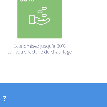
Economisez jusqu'à 30%
sur votre facture de chauffage
 ?