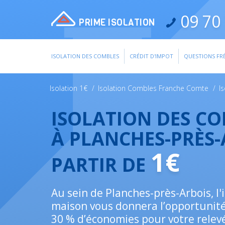
09 70 
PRIME ISOLATION
ISOLATION DES COMBLES
CRÉDIT D'IMPOT
QUESTIONS FR
Isolation 1€
/
Isolation Combles Franche Comte
/
I
ISOLATION DES C
À PLANCHES-PRÈS-
1€
PARTIR DE
Au sein de Planches-près-Arbois, l'
maison vous donnera l’opportunité
30 % d’économies pour votre relev