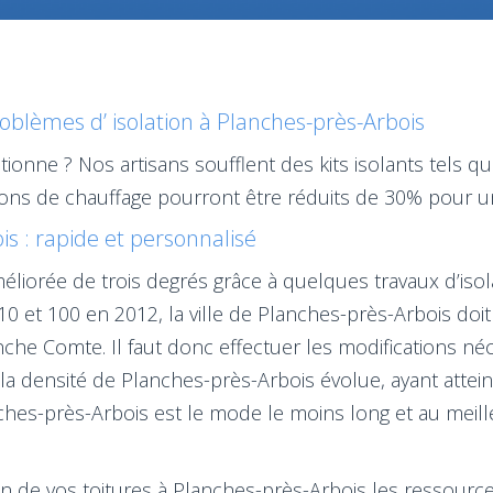
blèmes d’ isolation à Planches-près-Arbois
ionne ? Nos artisans soufflent des kits isolants tels qu
ions de chauffage pourront être réduits de 30% pour u
is : rapide et personnalisé
liorée de trois degrés grâce à quelques travaux d’iso
0 et 100 en 2012, la ville de Planches-près-Arbois doi
che Comte. Il faut donc effectuer les modifications néc
 la densité de Planches-près-Arbois évolue, ayant atte
ches-près-Arbois est le mode le moins long et au meille
lation de vos toitures à Planches-près-Arbois les ressou