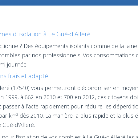
es d’ isolation à Le Gué-d'Alleré
nctionne ? Des équipements isolants comme de la laine
os combles par nos professionnels. Vos consommations 
mi-journée.
ans frais et adapté
Alleré (17540) vous permettront d'économiser en moyen
 1999, à 662 en 2010 et 700 en 2012, ces citoyens doi
onc passer à l’acte rapidement pour réduire les déperdit
 par km² dès 2010. La manière la plus rapide et la plus 
e Gué-d'Alleré.
€ pour l'isolation de vos combles à Le Gué-d'Alleré les a