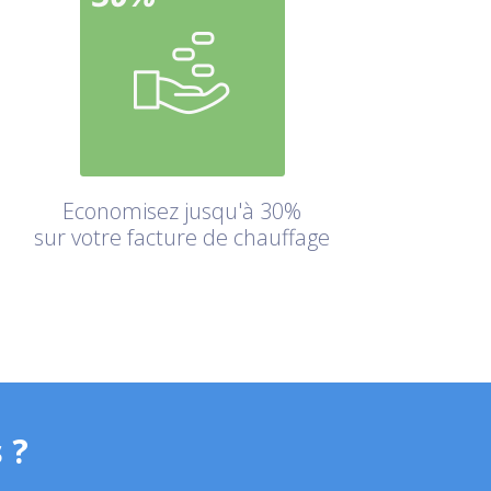
Economisez jusqu'à 30%
sur votre facture de chauffage
 ?