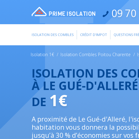
09 70 
PRIME ISOLATION
ISOLATION DES COMBLES
CRÉDIT D'IMPOT
QUESTIONS FR
Isolation 1€
/
Isolation Combles Poitou Charente
/
ISOLATION DES C
À LE GUÉ-D'ALLERÉ
1€
DE
A proximité de Le Gué-d'Alleré, l'is
habitation vous donnera la possibil
jusqu’à 30 % d’économies sur vos f