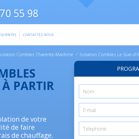
70 55 98
ÉQUENTES
CONTACTEZ-NOUS
Isolation Combles Charente-Maritime
/
Isolation Combles Le Gué-d'A
PROGRA
OMBLES
 À PARTIR
olation de votre
ité de faire
rais de chauffage.