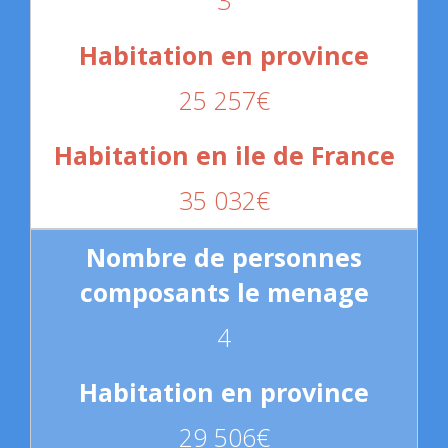
25 257€
35 032€
4
29 506€