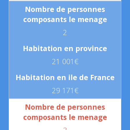
2
21 001€
29 171€
3