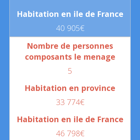
40 905€
5
33 774€
46 798€