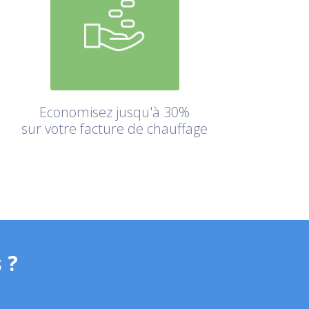
Economisez jusqu'à 30%
sur votre facture de chauffage
 ?