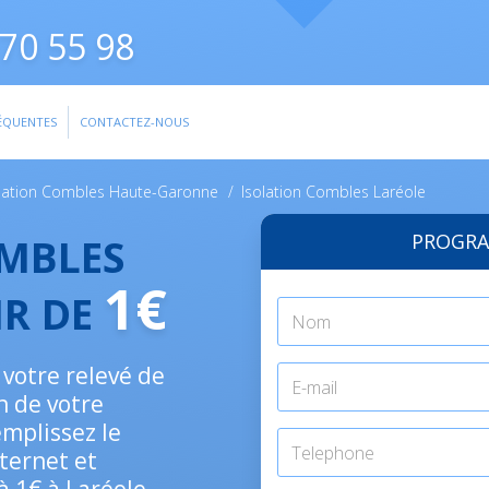
70 55 98
ÉQUENTES
CONTACTEZ-NOUS
olation Combles Haute-Garonne
/
Isolation Combles Laréole
PROGRA
OMBLES
1€
IR DE
votre relevé de
n de votre
emplissez le
nternet et