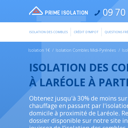
09 70 
PRIME ISOLATION
ISOLATION DES COMBLES
CRÉDIT D'IMPOT
QUESTIONS FR
Isolation 1€
/
Isolation Combles Midi-Pyrénées
/
Is
ISOLATION DES C
À LARÉOLE À PART
Obtenez jusqu'à 30% de moins sur 
chauffage en passant par l'isolatio
domicile à proximité de Laréole. R
dossier disponible sur notre site i