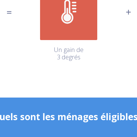
Un gain de
3 degrés
uels sont les ménages éligibles