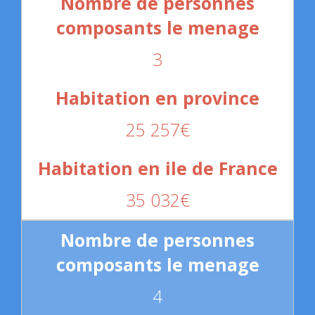
3
25 257€
35 032€
4