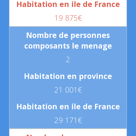
19 875€
2
21 001€
29 171€