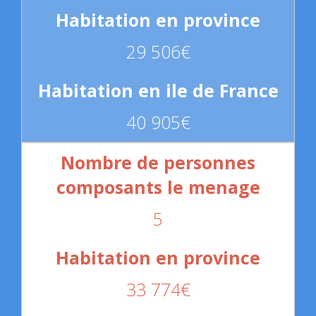
29 506€
40 905€
5
33 774€