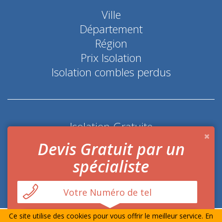
Ville
Département
Région
Prix Isolation
Isolation combles perdus
Isolation Gratuite
Coup de pouce économie d'énergie
Devis Gratuit par un
spécialiste
Ce site utilise des cookies pour vous offrir le meilleur service. En
© Prime-Isolation.fr Tout droits réservés
Mentions