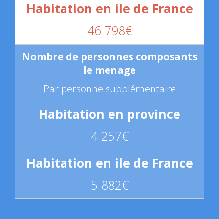
46 798€
Par personne supplémentaire
4 257€
5 882€