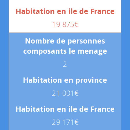
19 875€
2
21 001€
29 171€