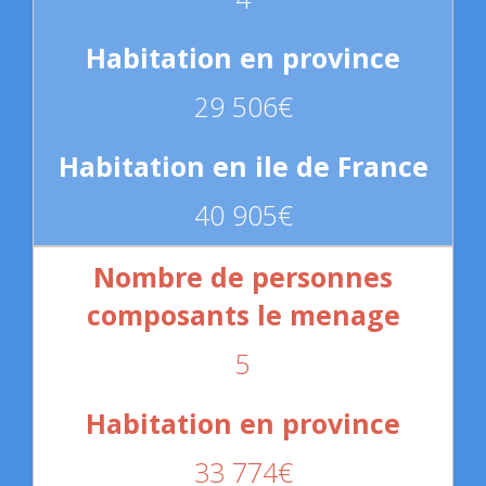
29 506€
40 905€
5
33 774€