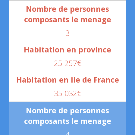
3
25 257€
35 032€
4