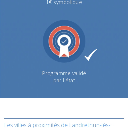
1€ symbolique
Programme validé
par l'état
Les villes à proximités de Landrethun-lès-