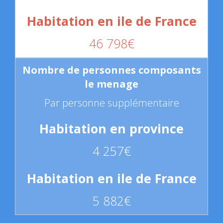
46 798€
Par personne supplémentaire
4 257€
5 882€