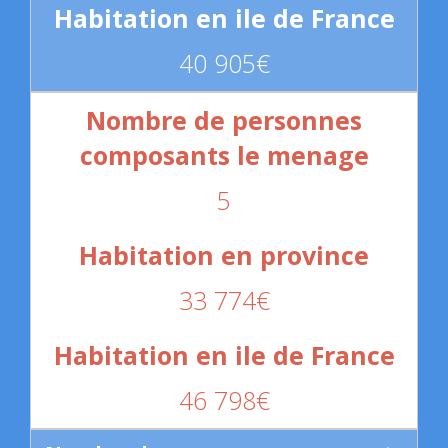
40 905€
5
33 774€
46 798€