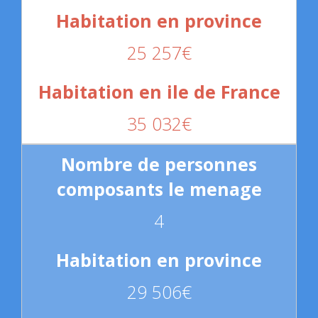
25 257€
35 032€
4
29 506€