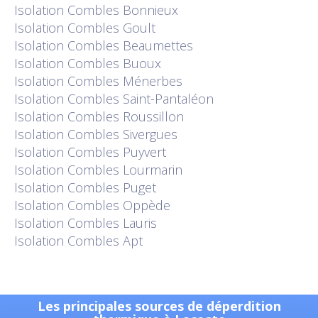
Isolation
Combles Bonnieux
Isolation
Combles Goult
Isolation
Combles Beaumettes
Isolation
Combles Buoux
Isolation
Combles Ménerbes
Isolation
Combles Saint-Pantaléon
Isolation
Combles Roussillon
Isolation
Combles Sivergues
Isolation
Combles Puyvert
Isolation
Combles Lourmarin
Isolation
Combles Puget
Isolation
Combles Oppède
Isolation
Combles Lauris
Isolation
Combles Apt
Les principales sources de déperdition