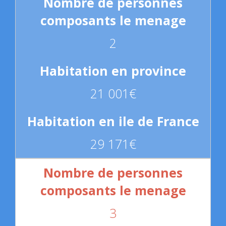
2
21 001€
29 171€
3