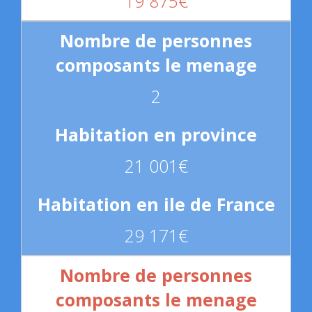
19 875€
2
21 001€
29 171€