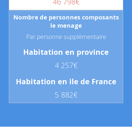
46 798€
Par personne supplémentaire
4 257€
5 882€