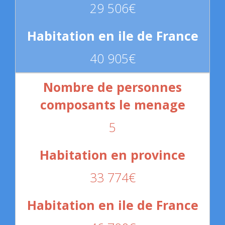
29 506€
40 905€
5
33 774€