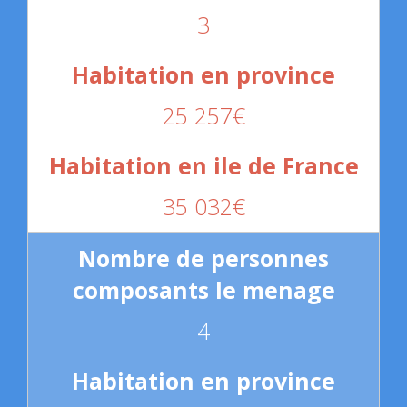
3
25 257€
35 032€
4