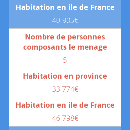
40 905€
5
33 774€
46 798€