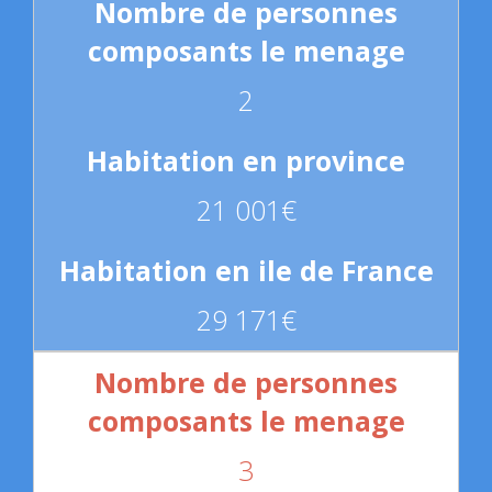
2
21 001€
29 171€
3