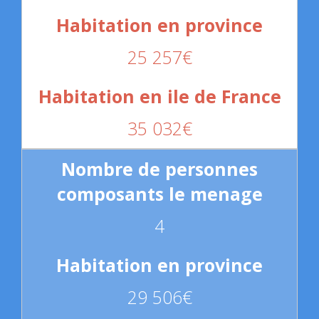
25 257€
35 032€
4
29 506€