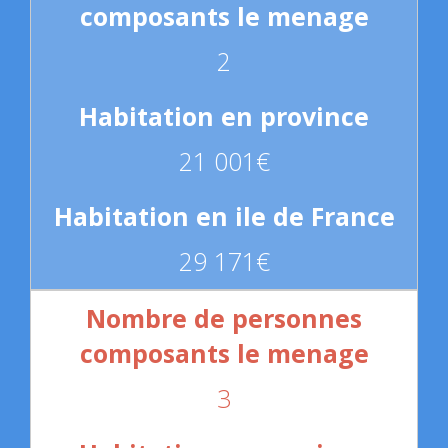
2
21 001€
29 171€
3