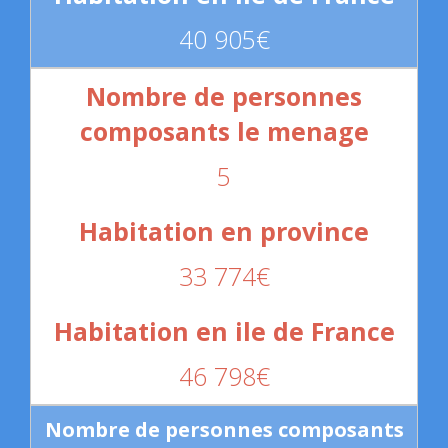
40 905€
5
33 774€
46 798€