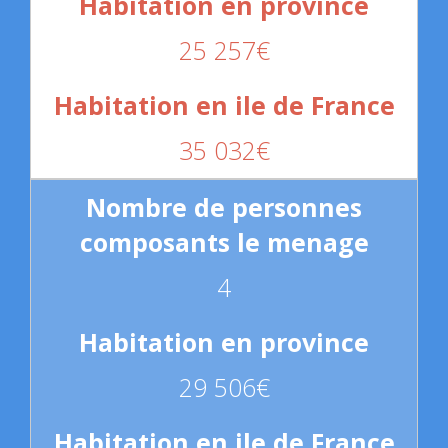
25 257€
35 032€
4
29 506€