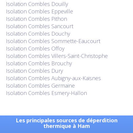
Isolation
Combles Douilly
Isolation
Combles Eppeville
Isolation
Combles Pithon
Isolation
Combles Sancourt
Isolation
Combles Douchy
Isolation
Combles Sommette-Eaucourt
Isolation
Combles Offoy
Isolation
Combles Villers-Saint-Christophe
Isolation
Combles Brouchy
Isolation
Combles Dury
Isolation
Combles Aubigny-aux-Kaisnes
Isolation
Combles Germaine
Isolation
Combles Esmery-Hallon
Les principales sources de déperdition
thermique à Ham