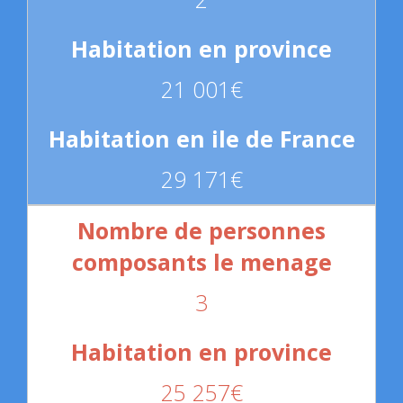
21 001€
29 171€
3
25 257€