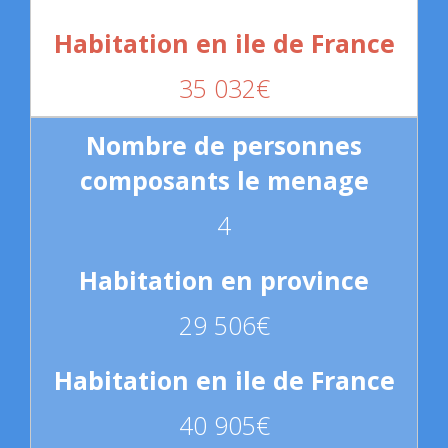
35 032€
4
29 506€
40 905€