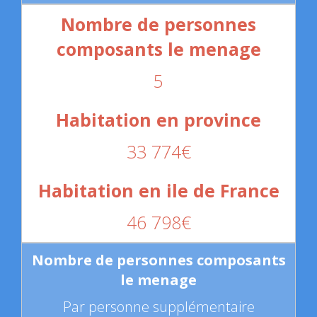
5
33 774€
46 798€
Par personne supplémentaire