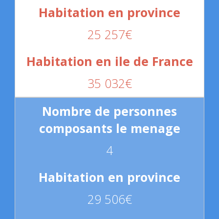
25 257€
35 032€
4
29 506€