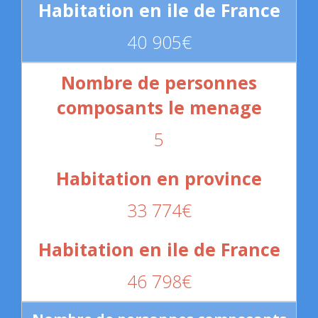
40 905€
5
33 774€
46 798€