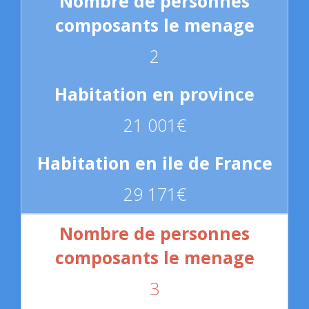
2
21 001€
29 171€
3