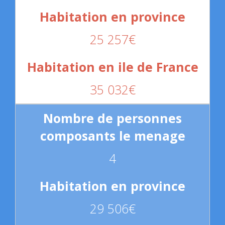
25 257€
35 032€
4
29 506€