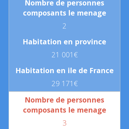
2
21 001€
29 171€
3