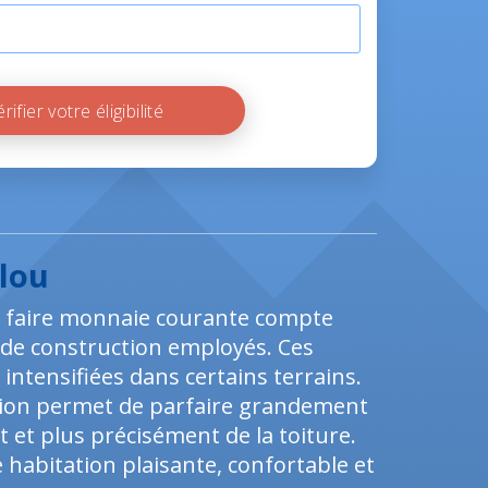
Vérifier votre éligibilité
llou
se faire monnaie courante compte
s de construction employés. Ces
ntensifiées dans certains terrains.
tion permet de parfaire grandement
 et plus précisément de la toiture.
e habitation plaisante, confortable et