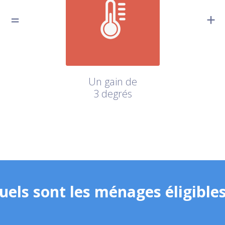
Un gain de
3 degrés
uels sont les ménages éligibles