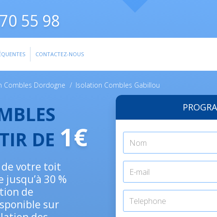
70 55 98
ÉQUENTES
CONTACTEZ-NOUS
on Combles Dordogne
/
Isolation Combles Gabillou
PROGRA
OMBLES
1€
TIR DE
 de votre toit
e jusqu’à 30 %
tion de
isponible sur