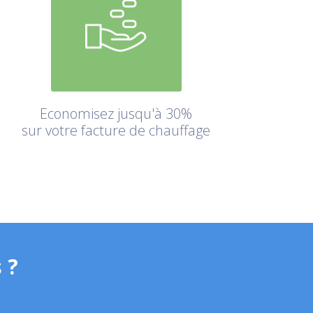
Economisez jusqu'à 30%
sur votre facture de chauffage
 ?