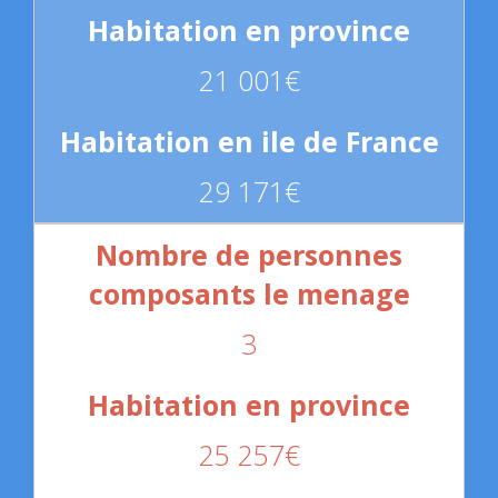
21 001€
29 171€
3
25 257€