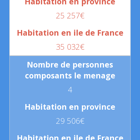
25 257€
35 032€
4
29 506€