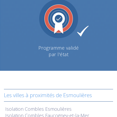
Programme validé
par l'état
Les villes à proximités de Esmoulières
Isolation
Combles Esmoulières
Isolation
Combles Faucogney-et-la-Mer