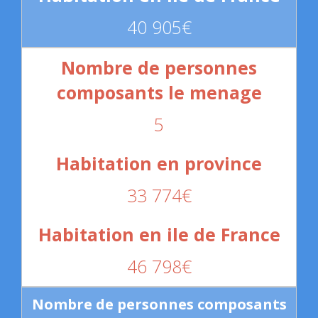
40 905€
5
33 774€
46 798€