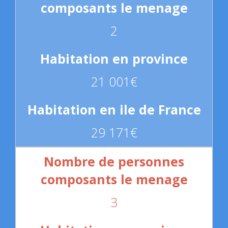
2
21 001€
29 171€
3