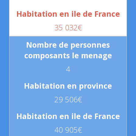
35 032€
4
29 506€
40 905€