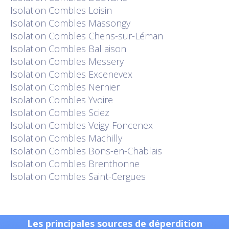
Isolation
Combles Loisin
Isolation
Combles Massongy
Isolation
Combles Chens-sur-Léman
Isolation
Combles Ballaison
Isolation
Combles Messery
Isolation
Combles Excenevex
Isolation
Combles Nernier
Isolation
Combles Yvoire
Isolation
Combles Sciez
Isolation
Combles Veigy-Foncenex
Isolation
Combles Machilly
Isolation
Combles Bons-en-Chablais
Isolation
Combles Brenthonne
Isolation
Combles Saint-Cergues
Les principales sources de déperdition