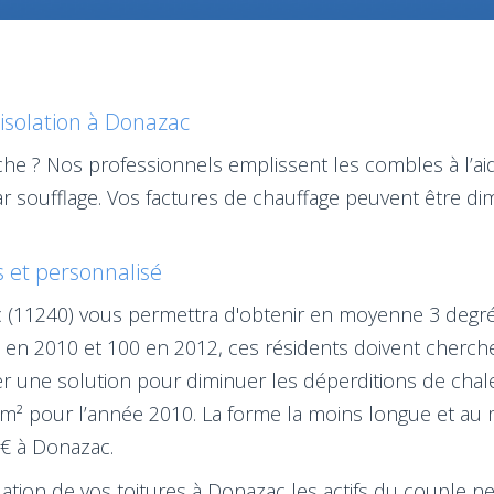
isolation à Donazac
e ? Nos professionnels emplissent les combles à l’aide d
r soufflage. Vos factures de chauffage peuvent être d
s et personnalisé
ac (11240) vous permettra d'obtenir en moyenne 3 degré
n 2010 et 100 en 2012, ces résidents doivent chercher 
er une solution pour diminuer les déperditions de chal
m² pour l’année 2010. La forme la moins longue et au m
€ à Donazac.
olation de vos toitures à Donazac les actifs du couple ne