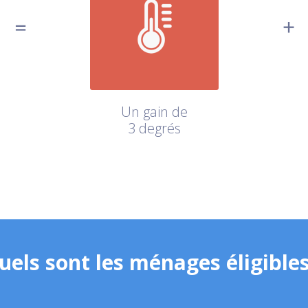
Un gain de
3 degrés
uels sont les ménages éligibles