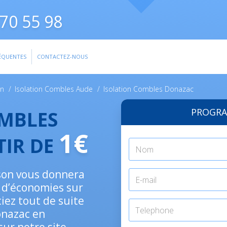
70 55 98
ÉQUENTES
CONTACTEZ-NOUS
on
/
Isolation Combles Aude
/
Isolation Combles Donazac
PROGRA
OMBLES
1€
TIR DE
ison vous donnera
% d’économies sur
iez tout de suite
Donazac en