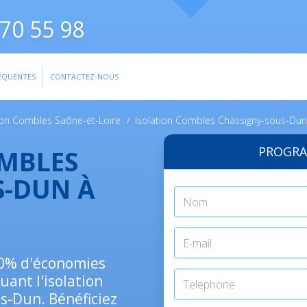
70 55 98
ÉQUENTES
CONTACTEZ-NOUS
ion Combles Saône-et-Loire
/
Isolation Combles Chassigny-sous-Dun
PROGRA
OMBLES
S-DUN À
 30% d'économies
uant l'isolation
s-Dun. Bénéficiez