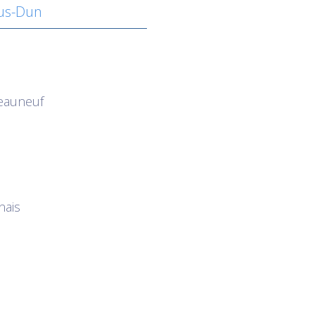
ous-Dun
eauneuf
nais