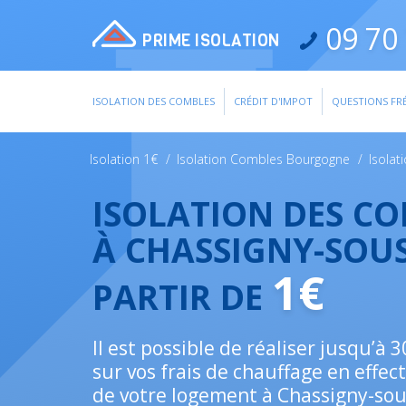
09 70 
PRIME ISOLATION
ISOLATION DES COMBLES
CRÉDIT D'IMPOT
QUESTIONS FR
Isolation 1€
/
Isolation Combles Bourgogne
/
Isolat
ISOLATION DES C
À CHASSIGNY-SOU
1€
PARTIR DE
Il est possible de réaliser jusqu’à
sur vos frais de chauffage en effect
de votre logement à Chassigny-sou