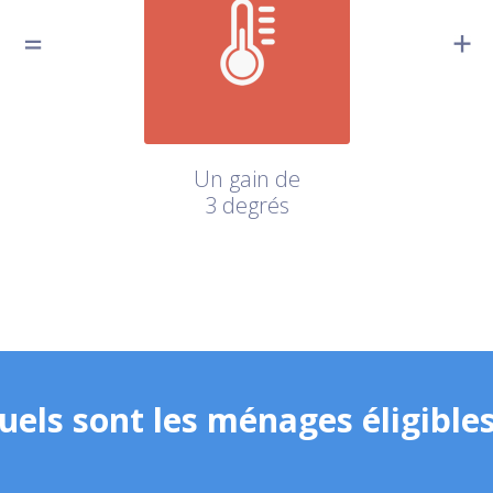
Un gain de
3 degrés
uels sont les ménages éligibles