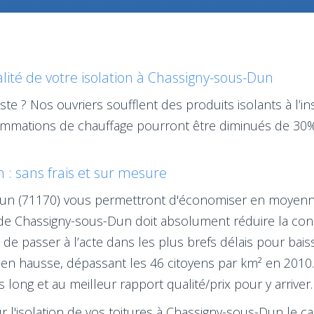
ité de votre isolation à Chassigny-sous-Dun
ste ? Nos ouvriers soufflent des produits isolants à l’i
sommations de chauffage pourront être diminués de 30% 
 : sans frais et sur mesure
-Dun (71170) vous permettront d'économiser en moyenne
le de Chassigny-sous-Dun doit absolument réduire la c
t de passer à l’acte dans les plus brefs délais pour ba
n hausse, dépassant les 46 citoyens par km² en 2010. 
ong et au meilleur rapport qualité/prix pour y arriver.
ur l'isolation de vos toitures à Chassigny-sous-Dun le c