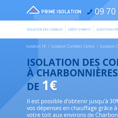
09 70 
PRIME ISOLATION
ISOLATION DES COMBLES
CRÉDIT D'IMPOT
QUESTIONS FR
Isolation 1€
/
Isolation Combles Centre
/
Isolation 
ISOLATION DES C
À CHARBONNIÈRES
1€
DE
Il est possible d’obtenir jusqu’à 3
vos dépenses en chauffage grâce à 
votre toit aux environs de Charbon