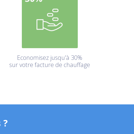
Economisez jusqu'à 30%
sur votre facture de chauffage
 ?