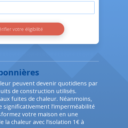
Vérifier votre éligibilité
rbonnières
aleur peuvent devenir quotidiens par
uits de construction utilisés.
 aux fuites de chaleur. Néanmoins,
e significativement l’imperméabilité
nsformez votre maison en une
 la chaleur avec l’isolation 1€ à