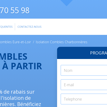
70 55 98
ÉQUENTES
CONTACTEZ-NOUS
Combles Eure-et-Loir
/
Isolation Combles Charbonnières
PROGRA
OMBLES
 À PARTIR
0% de rabais sur
l'isolation de
nières. Bénéficiez