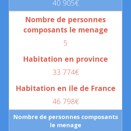
40 905€
5
33 774€
46 798€