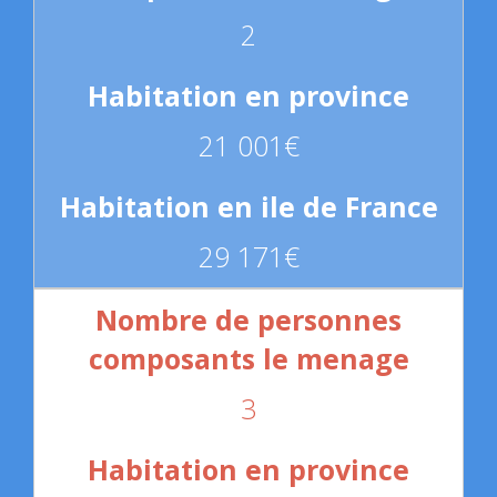
2
21 001€
29 171€
3