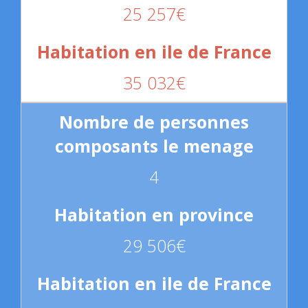
25 257€
35 032€
4
29 506€