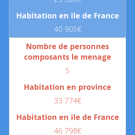
40 905€
5
33 774€
46 798€