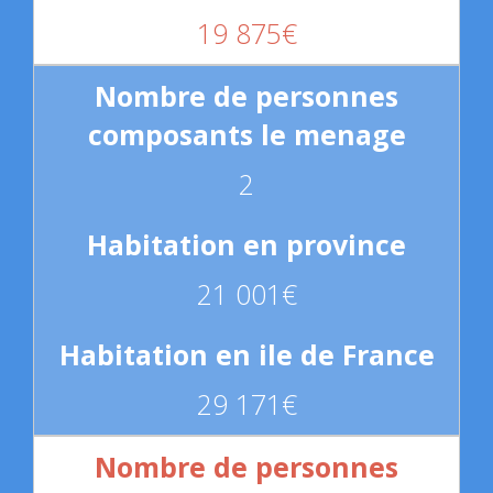
19 875€
2
21 001€
29 171€