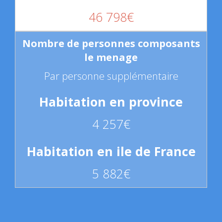
46 798€
Par personne supplémentaire
4 257€
5 882€