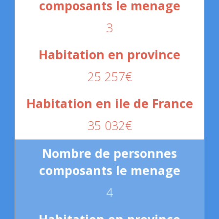
3
25 257€
35 032€
4