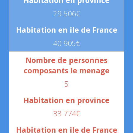
29 506€
40 905€
5
33 774€