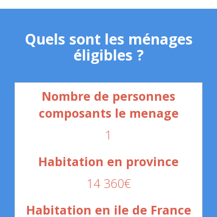
Quels sont les ménages
éligibles ?
1
14 360€