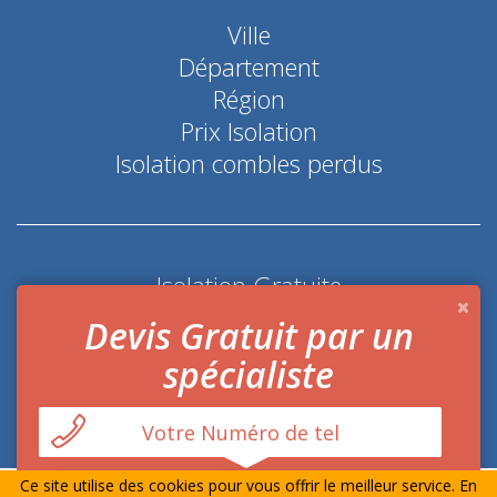
Ville
Département
Région
Prix Isolation
Isolation combles perdus
Isolation Gratuite
Coup de pouce économie d'énergie
Devis Gratuit par un
spécialiste
Ce site utilise des cookies pour vous offrir le meilleur service. En
© Prime-Isolation.fr Tout droits réservés
Mentions