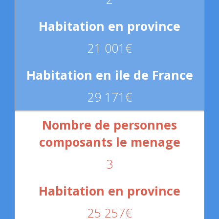
21 001€
29 171€
3
25 257€