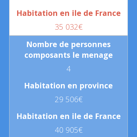
35 032€
4
29 506€
40 905€