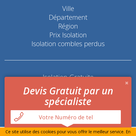
Ville
Département
Région
Prix Isolation
Isolation combles perdus
Isolation Gratuite
Coup de pouce économie d'énergie
Devis Gratuit par un
spécialiste
Ce site utilise des cookies pour vous offrir le meilleur service. En
© Prime-Isolation.fr Tout droits réservés
Mentions