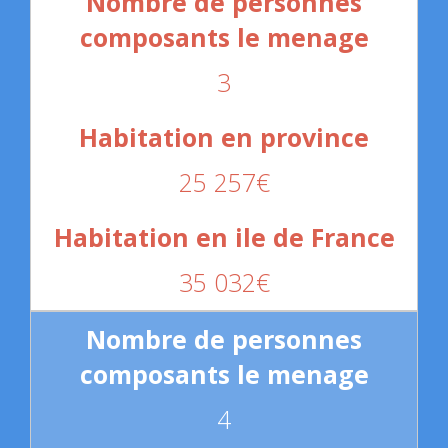
3
25 257€
35 032€
4