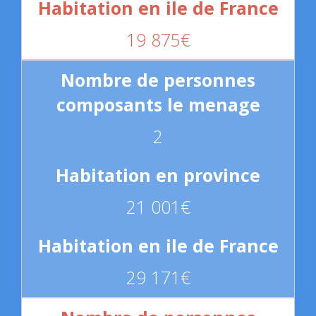
19 875€
2
21 001€
29 171€