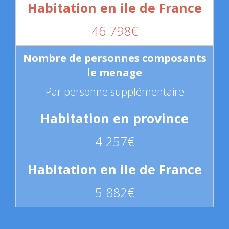
46 798€
Par personne supplémentaire
4 257€
5 882€