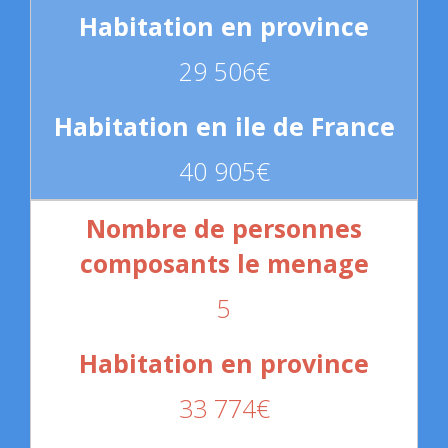
29 506€
40 905€
5
33 774€