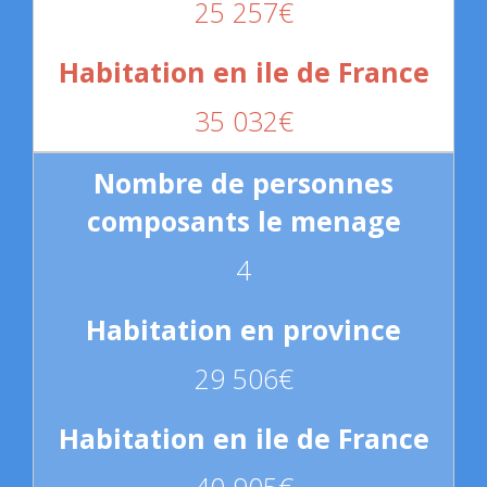
25 257€
35 032€
4
29 506€
40 905€