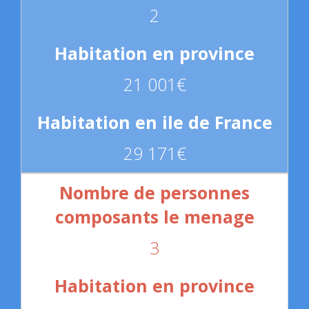
2
21 001€
29 171€
3