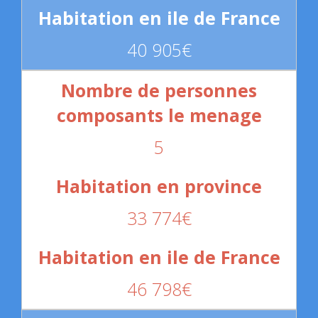
40 905€
5
33 774€
46 798€