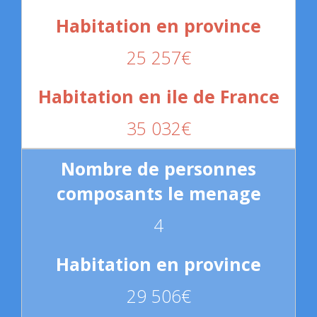
25 257€
35 032€
4
29 506€