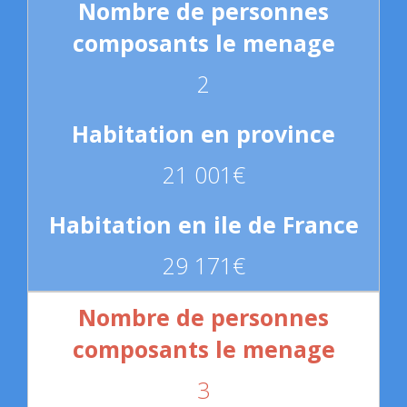
2
21 001€
29 171€
3