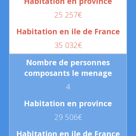
25 257€
35 032€
4
29 506€