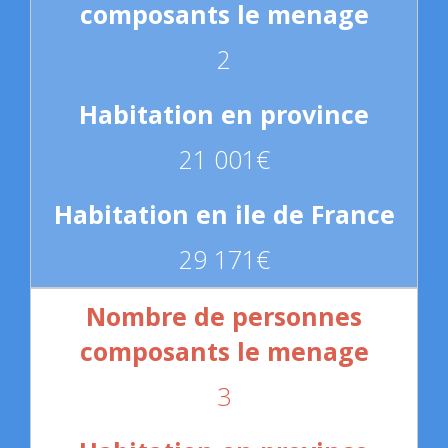
2
21 001€
29 171€
3