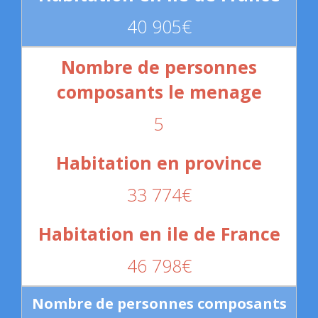
40 905€
5
33 774€
46 798€