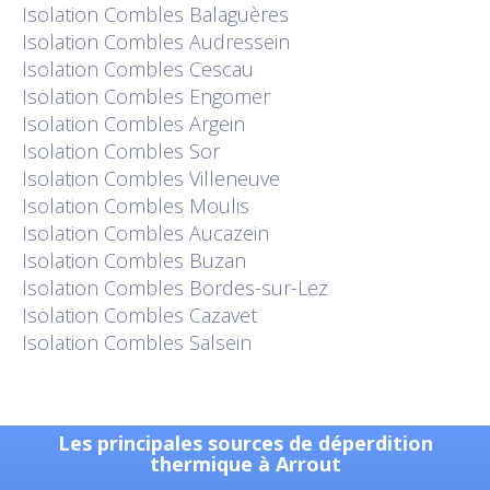
Isolation
Combles Balaguères
Isolation
Combles Audressein
Isolation
Combles Cescau
Isolation
Combles Engomer
Isolation
Combles Argein
Isolation
Combles Sor
Isolation
Combles Villeneuve
Isolation
Combles Moulis
Isolation
Combles Aucazein
Isolation
Combles Buzan
Isolation
Combles Bordes-sur-Lez
Isolation
Combles Cazavet
Isolation
Combles Salsein
Les principales sources de déperdition
thermique à Arrout