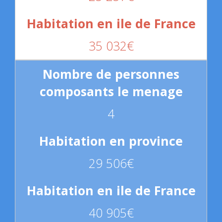
35 032€
4
29 506€
40 905€