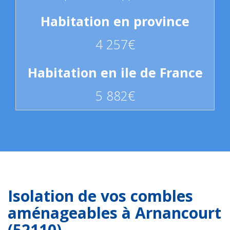
4 257€
5 882€
Isolation de vos combles
aménageables à Arnancourt
(52110)