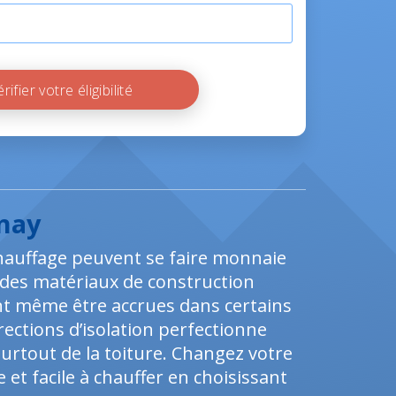
Vérifier votre éligibilité
onay
hauffage peuvent se faire monnaie
e des matériaux de construction
nt même être accrues dans certains
rections d’isolation perfectionne
urtout de la toiture. Changez votre
et facile à chauffer en choisissant