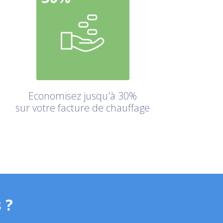
Economisez jusqu'à 30%
sur votre facture de chauffage
 ?