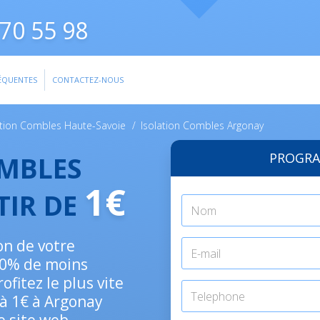
70 55 98
ÉQUENTES
CONTACTEZ-NOUS
ation Combles Haute-Savoie
/
Isolation Combles Argonay
PROGRA
OMBLES
1€
TIR DE
on de votre
30% de moins
fitez le plus vite
 à 1€ à Argonay