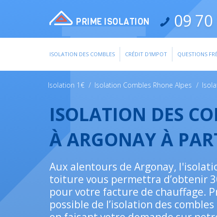
09 70 
PRIME ISOLATION
ISOLATION DES COMBLES
CRÉDIT D'IMPOT
QUESTIONS FR
Isolation 1€
/
Isolation Combles Rhone Alpes
/
Isol
ISOLATION DES C
À ARGONAY À PAR
Aux alentours de Argonay, l'isolati
toiture vous permettra d’obtenir 
pour votre facture de chauffage. Pro
possible de l’isolation des combles