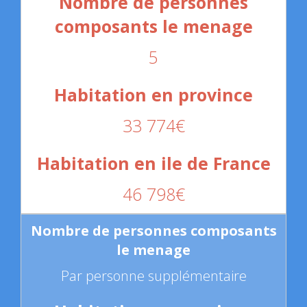
5
33 774€
46 798€
Par personne supplémentaire