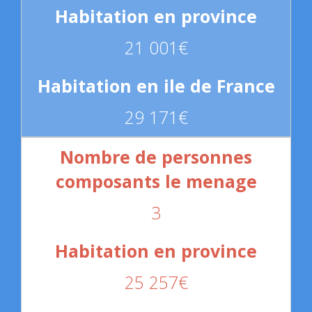
21 001€
29 171€
3
25 257€