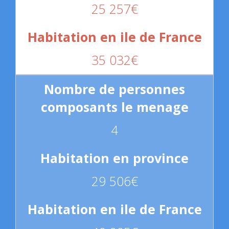
25 257€
35 032€
4
29 506€