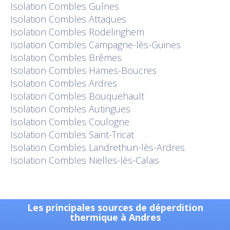
Isolation
Combles Guînes
Isolation
Combles Attaques
Isolation
Combles Rodelinghem
Isolation
Combles Campagne-lès-Guines
Isolation
Combles Brêmes
Isolation
Combles Hames-Boucres
Isolation
Combles Ardres
Isolation
Combles Bouquehault
Isolation
Combles Autingues
Isolation
Combles Coulogne
Isolation
Combles Saint-Tricat
Isolation
Combles Landrethun-lès-Ardres
Isolation
Combles Nielles-lès-Calais
Les principales sources de déperdition
thermique à Andres