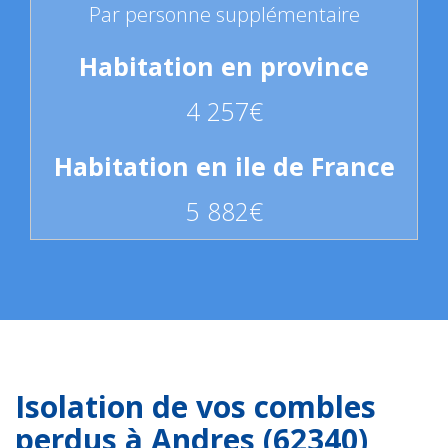
Par personne supplémentaire
4 257€
5 882€
Isolation de vos combles
perdus à Andres (62340)