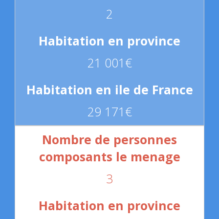
2
21 001€
29 171€
3