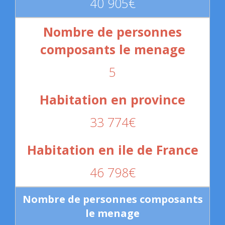
40 905€
5
33 774€
46 798€