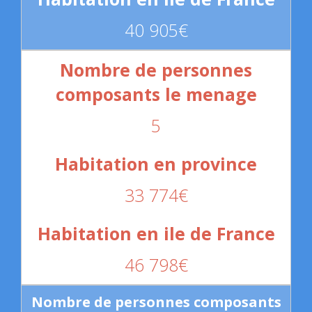
40 905€
5
33 774€
46 798€