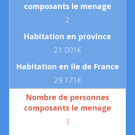
2
21 001€
29 171€
3