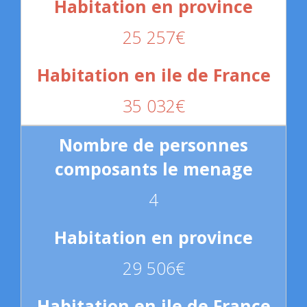
25 257€
35 032€
4
29 506€