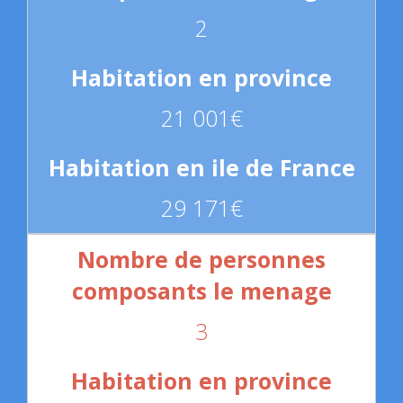
2
21 001€
29 171€
3