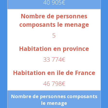
40 905€
5
33 774€
46 798€