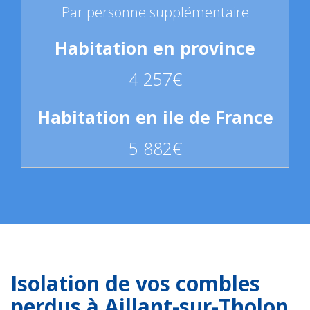
Par personne supplémentaire
4 257€
5 882€
Isolation de vos combles
perdus à Aillant-sur-Tholon