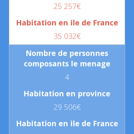
25 257€
35 032€
4
29 506€