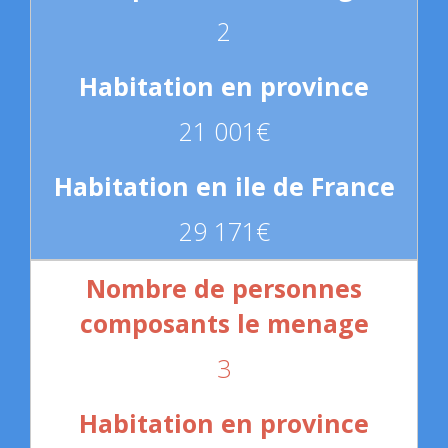
2
21 001€
29 171€
3