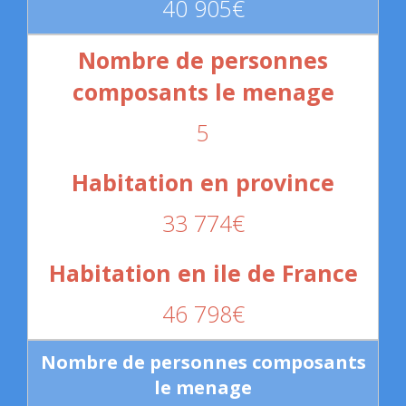
40 905€
5
33 774€
46 798€