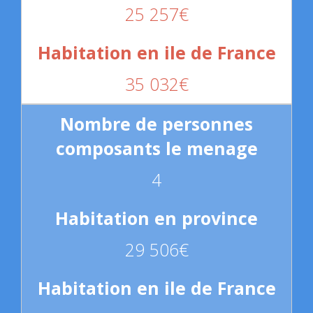
25 257€
35 032€
4
29 506€