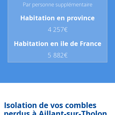
Par personne supplémentaire
4 257€
5 882€
Isolation de vos combles
perdus à Aillant-sur-Tholon