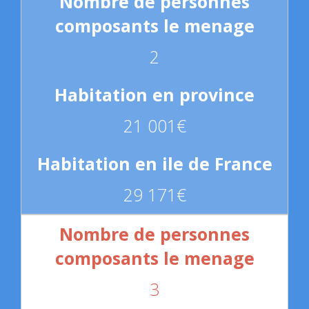
2
21 001€
29 171€
3