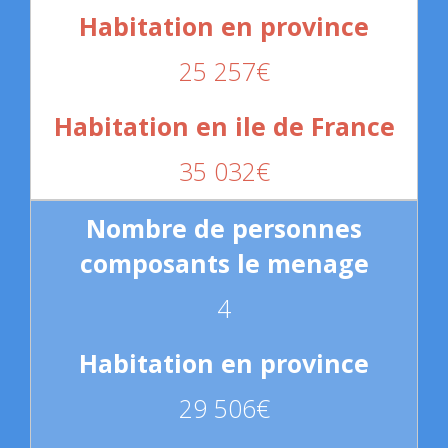
25 257€
35 032€
4
29 506€