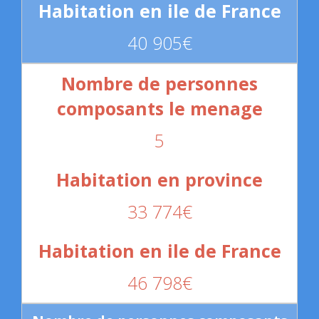
40 905€
5
33 774€
46 798€