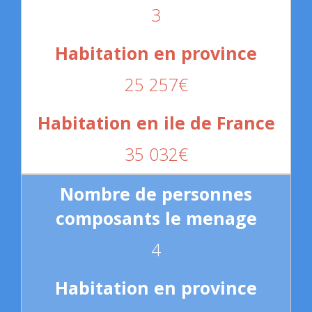
3
25 257€
35 032€
4