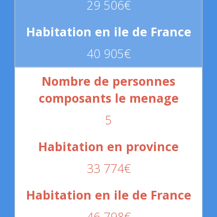
29 506€
40 905€
5
33 774€
46 798€