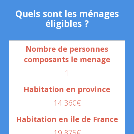
Quels sont les ménages
éligibles ?
1
14 360€
19 875€