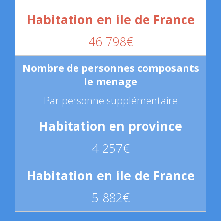
46 798€
Par personne supplémentaire
4 257€
5 882€