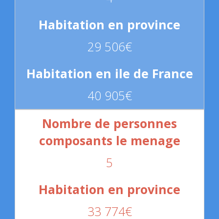
29 506€
40 905€
5
33 774€