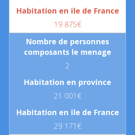
19 875€
2
21 001€
29 171€