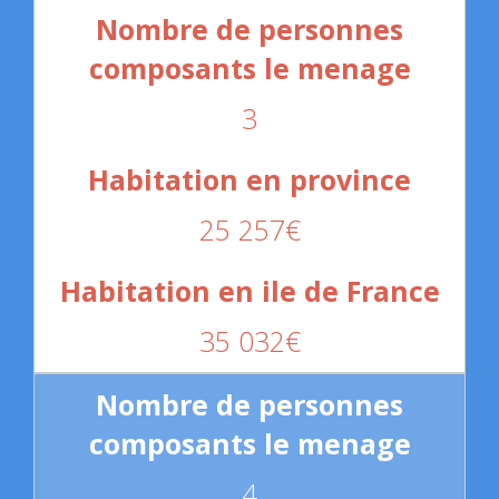
3
25 257€
35 032€
4