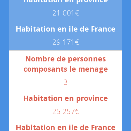
21 001€
29 171€
3
25 257€