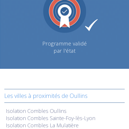
Programme validé
par l'état
Les villes à proximités de Oullins
Isolation
Combles Oullins
Isolation
Combles Sainte-Foy-lès-Lyon
Isolation
Combles La Mulatière