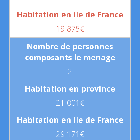
19 875€
2
21 001€
29 171€