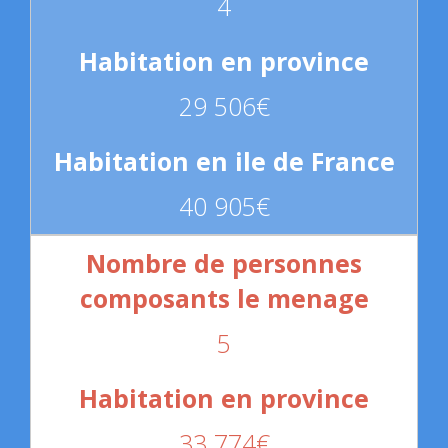
4
29 506€
40 905€
5
33 774€