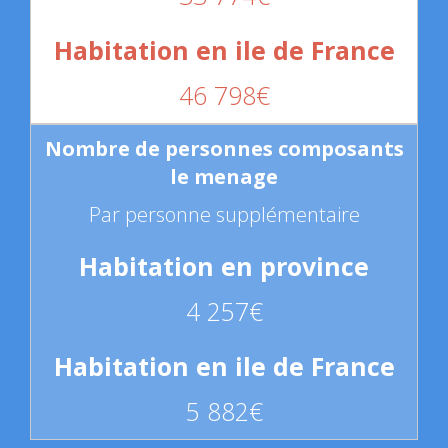
46 798€
Par personne supplémentaire
4 257€
5 882€