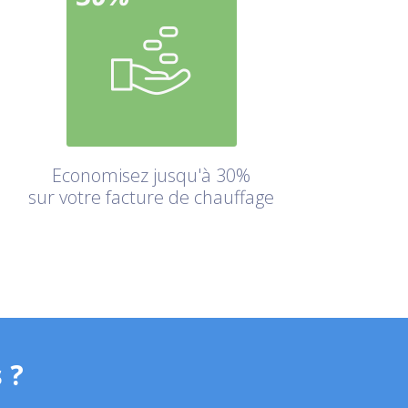
Economisez jusqu'à 30%
sur votre facture de chauffage
 ?