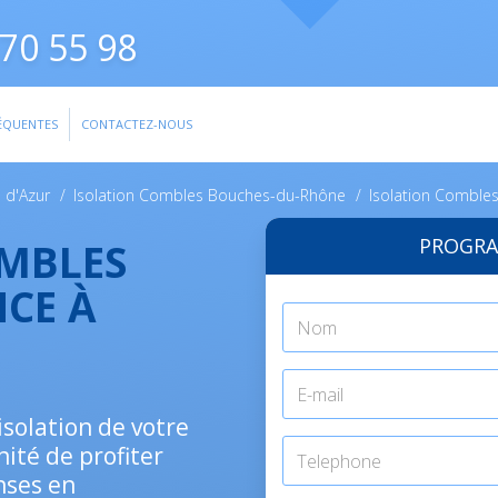
70 55 98
ÉQUENTES
CONTACTEZ-NOUS
 d'Azur
/
Isolation Combles Bouches-du-Rhône
/
Isolation Comble
PROGRA
OMBLES
CE À
isolation de votre
ité de profiter
nses en