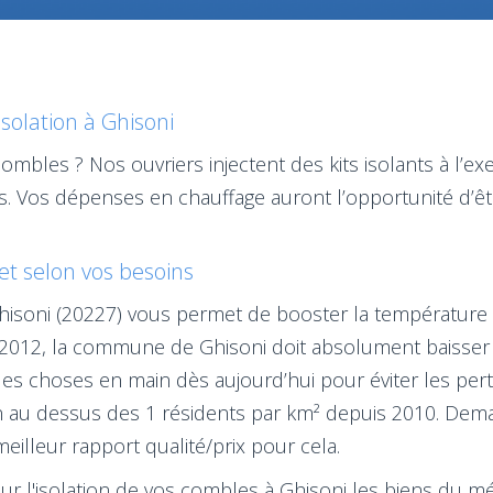
isolation à Ghisoni
ombles ? Nos ouvriers injectent des kits isolants à l’
ons. Vos dépenses en chauffage auront l’opportunité d’
 et selon vos besoins
 Ghisoni (20227) vous permet de booster la température
 2012, la commune de Ghisoni doit absolument baisser 
les choses en main dès aujourd’hui pour éviter les per
n au dessus des 1 résidents par km² depuis 2010. Dema
eilleur rapport qualité/prix pour cela.
our l'isolation de vos combles à Ghisoni les biens du 