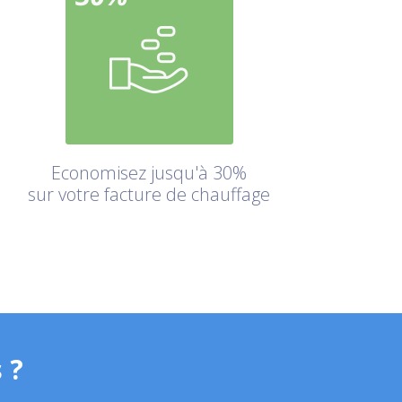
Economisez jusqu'à 30%
sur votre facture de chauffage
 ?