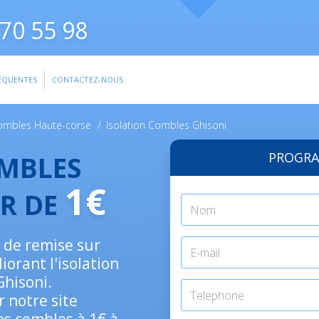
70 55 98
ÉQUENTES
CONTACTEZ-NOUS
Combles Haute-corse
/
Isolation Combles Ghisoni
PROGRA
OMBLES
1€
IR DE
% de remise sur
orant l'isolation
Ghisoni.
r notre site