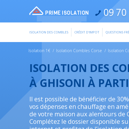
09 70 
PRIME ISOLATION
ISOLATION DES COMBLES
CRÉDIT D'IMPOT
QUESTIONS FR
Isolation 1€
/
Isolation Combles Corse
/
Isolation 
ISOLATION DES C
À GHISONI À PART
Il est possible de bénéficier de 30
vos dépenses en chauffage en améli
de votre maison aux alentours de 
Complétez le dossier disponible su