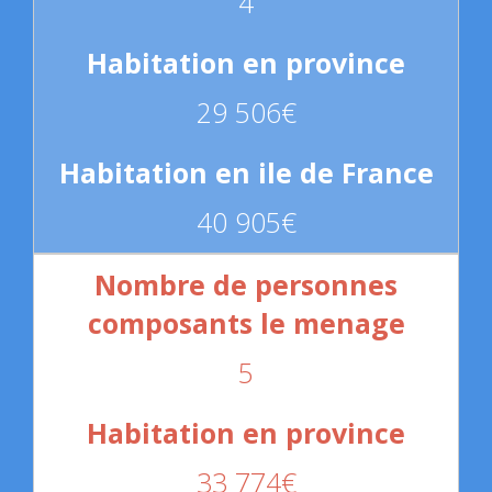
4
29 506€
40 905€
5
33 774€