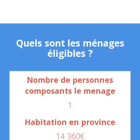
Quels sont les ménages
éligibles ?
1
14 360€