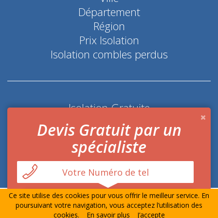
Département
Région
Prix Isolation
Isolation combles perdus
Isolation Gratuite
Coup de pouce économie d'énergie
Devis Gratuit par un
spécialiste
Ce site utilise des cookies pour vous offrir le meilleur service. En
© Prime-Isolation.fr Tout droits réservés
Mentions
poursuivant votre navigation, vous acceptez l’utilisation des
Légales
-
Contact
cookies.
En savoir plus
J’accepte