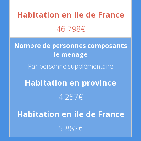
46 798€
Par personne supplémentaire
4 257€
5 882€