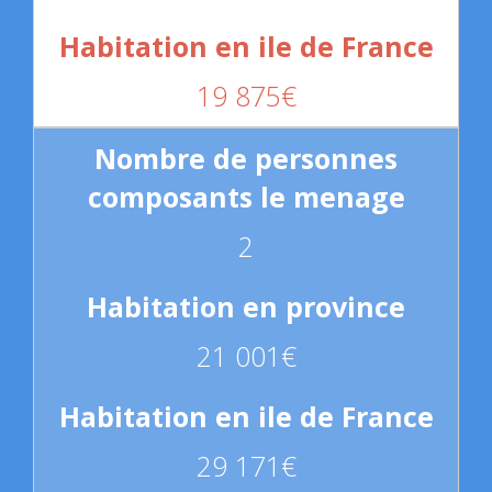
19 875€
2
21 001€
29 171€